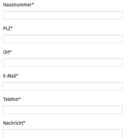
Pflichtfeld
Hausnummer
*
Pflichtfeld
PLZ
*
Pflichtfeld
Ort
*
Pflichtfeld
E-Mail
*
Pflichtfeld
Telefon
*
Pflichtfeld
Nachricht
*