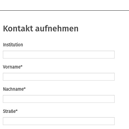
Kontakt aufnehmen
Institution
Pflichtfeld
Vorname
*
Pflichtfeld
Nachname
*
Pflichtfeld
Straße
*