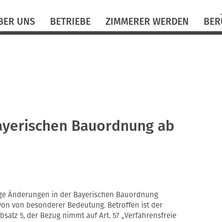
N
BER UNS
BETRIEBE
ZIMMERER WERDEN
BER
ü
ayerischen Bauordnung ab
nige Änderungen in der Bayerischen Bauordnung
avon von besonderer Bedeutung. Betroffen ist der
Absatz 5, der Bezug nimmt auf Art. 57 „Verfahrensfreie