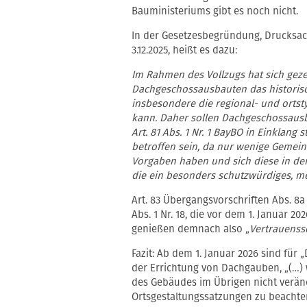
Bauministeriums gibt es noch nicht.
In der Gesetzesbegründung, Drucksac
3.12.2025, heißt es dazu:
Im Rahmen des Vollzugs hat sich gezei
Dachgeschossausbauten das historis
insbesondere die regional- und ortst
kann. Daher sollen Dachgeschossausb
Art. 81 Abs. 1 Nr. 1 BayBO in Einklang
betroffen sein, da nur wenige Gemei
Vorgaben haben und sich diese in de
die ein besonders schutzwürdiges, me
Art. 83 Übergangsvorschriften Abs. 8
Abs. 1 Nr. 18, die vor dem 1. Januar 20
genießen demnach also „
Vertrauenss
Fazit: Ab dem 1. Januar 2026 sind fü
der Errichtung von Dachgauben, „(…)
des Gebäudes im Übrigen nicht verände
Ortsgestaltungssatzungen zu beachte