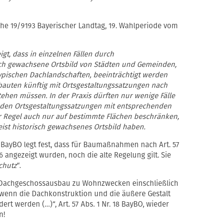
he 19/9193 Bayerischer Landtag, 19. Wahlperiode vom
gt, dass in einzelnen Fällen durch
ch gewachsene Ortsbild von Städten und Gemeinden,
ypischen Dachlandschaften, beeinträchtigt werden
auten künftig mit Ortsgestaltungssatzungen nach
 stehen müssen. In der Praxis dürften nur wenige Fälle
nden Ortsgestaltungssatzungen mit entsprechenden
r Regel auch nur auf bestimmte Flächen beschränken,
ist historisch gewachsenes Ortsbild haben.
a BayBO legt fest, dass für Baumaßnahmen nach Art. 57
26 angezeigt wurden, noch die alte Regelung gilt. Sie
chutz
“.
r „Dachgeschossausbau zu Wohnzwecken einschließlich
 wenn die Dachkonstruktion und die äußere Gestalt
rt werden (…)“, Art. 57 Abs. 1 Nr. 18 BayBO, wieder
n!