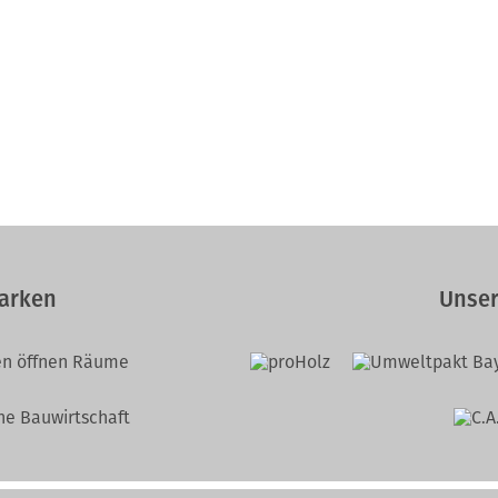
arken
Unser