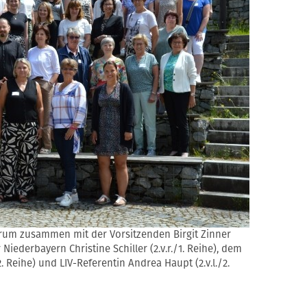
rum zusammen mit der Vorsitzenden Birgit Zinner
r Niederbayern Christine Schiller (2.v.r./1. Reihe), dem
2. Reihe) und LIV-Referentin Andrea Haupt (2.v.l./2.