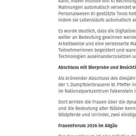
kann, indem mithilfe von KI Rechnun
Mahnungen automatisch versendet werd
Personalwesen KI-gestützte Tools he
indem sie Lebensläufe automatisch a
Es wurde deutlich, dass die Digitalisi
weiter an Bedeutung gewinnen werden
Arbeitsweise und eine verbesserte Ma
Teilnehmerinnen begeistert und waren 
Technologien auseinanderzusetzen un
Abschluss mit Bierprobe und Besicht
Als krönender Abschluss des diesjäh
der 1. Dampfbierbrauerei W. Pfeffer i
im Nationalparkzentrum Falkenstein 
Dort lernten die Frauen über die dyn
und die Bedeutung alter Wälder ken
Wildpferde und Urrinder, zwei einsti
FrauenForum 2026 im Allgäu