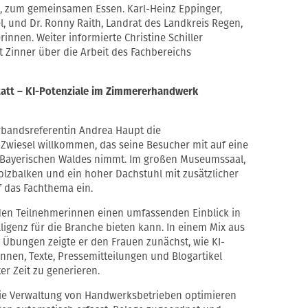
, zum gemeinsamen Essen. Karl-Heinz Eppinger,
l, und Dr. Ronny Raith, Landrat des Landkreis Regen,
innen. Weiter informierte Christine Schiller
 Zinner über die Arbeit des Fachbereichs
tatt – KI-Potenziale im Zimmererhandwerk
bandsreferentin Andrea Haupt die
iesel willkommen, das seine Besucher mit auf eine
s Bayerischen Waldes nimmt. Im großen Museumssaal,
lzbalken und ein hoher Dachstuhl mit zusätzlicher
 das Fachthema ein.
 den Teilnehmerinnen einen umfassenden Einblick in
lligenz für die Branche bieten kann. In einem Mix aus
 Übungen zeigte er den Frauen zunächst, wie KI-
nnen, Texte, Pressemitteilungen und Blogartikel
ter Zeit zu generieren.
 die Verwaltung von Handwerksbetrieben optimieren