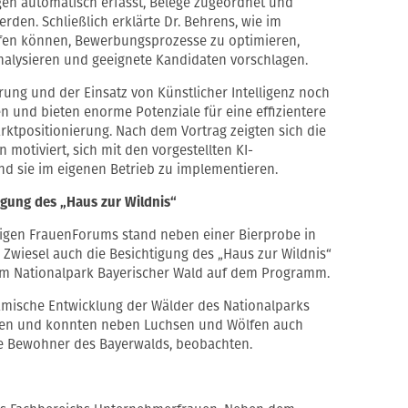
gen automatisch erfasst, Belege zugeordnet und
en. Schließlich erklärte Dr. Behrens, wie im
lfen können, Bewerbungsprozesse zu optimieren,
nalysieren und geeignete Kandidaten vorschlagen.
erung und der Einsatz von Künstlicher Intelligenz noch
 und bieten enorme Potenziale für eine effizientere
rktpositionierung. Nach dem Vortrag zeigten sich die
motiviert, sich mit den vorgestellten KI-
d sie im eigenen Betrieb zu implementieren.
igung des „Haus zur Wildnis“
rigen FrauenForums stand neben einer Bierprobe in
n Zwiesel auch die Besichtigung des „Haus zur Wildnis“
im Nationalpark Bayerischer Wald auf dem Programm.
amische Entwicklung der Wälder des Nationalparks
nen und konnten neben Luchsen und Wölfen auch
ge Bewohner des Bayerwalds, beobachten.