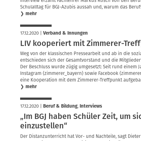
Interview erzählt Fachlehrer Markus Rösch von den Beruf
Schulalltag für BGJ-Azubis aussah und, warum das Berufs
❯
mehr
17.12.2020
|
Verband & Innungen
LIV kooperiert mit Zimmerer-Tref
Weg von der klassischen Pressearbeit und ab in die sozi
entschieden sich der Gesamtvorstand und die Mitglieder
Der Beschluss wurde zügig umgesetzt: Seit rund einem J
Instagram (zimmerer_bayern) sowie Facebook (zimmerer
eine Kooperation mit dem Zimmerer-Treffpunkt aufgeba
❯
mehr
17.12.2020
|
Beruf & Bildung
,
Interviews
„Im BGJ haben Schüler Zeit, um si
einzustellen“
Der Distanzunterricht hat Vor- und Nachteile, sagt Diete