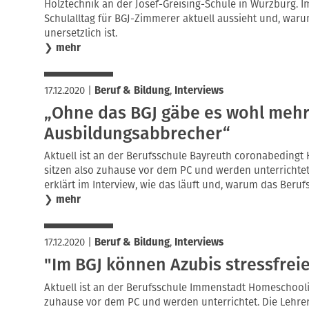
Holztechnik an der Josef-Greising-Schule in Würzburg. Im 
Schulalltag für BGJ-Zimmerer aktuell aussieht und, war
unersetzlich ist.
❯
mehr
17.12.2020
|
Beruf & Bildung
,
Interviews
„Ohne das BGJ gäbe es wohl meh
Ausbildungsabbrecher“
Aktuell ist an der Berufsschule Bayreuth coronabedingt
sitzen also zuhause vor dem PC und werden unterrichtet
erklärt im Interview, wie das läuft und, warum das Berufs
❯
mehr
17.12.2020
|
Beruf & Bildung
,
Interviews
"Im BGJ können Azubis stressfreie
Aktuell ist an der Berufsschule Immenstadt Homeschoolin
zuhause vor dem PC und werden unterrichtet. Die Lehre