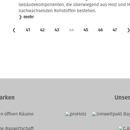
Gebäudekomponenten, die überwiegend aus Holz und Ho
nachwachsenden Rohstoffen bestehen.
❯
mehr
❮
41
42
43
44
45
46
47
arken
Unser