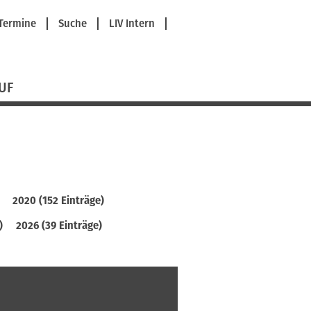
avigation
Termine
Suche
LIV Intern
berspringen
UF
2020 (152 Einträge)
)
2026 (39 Einträge)