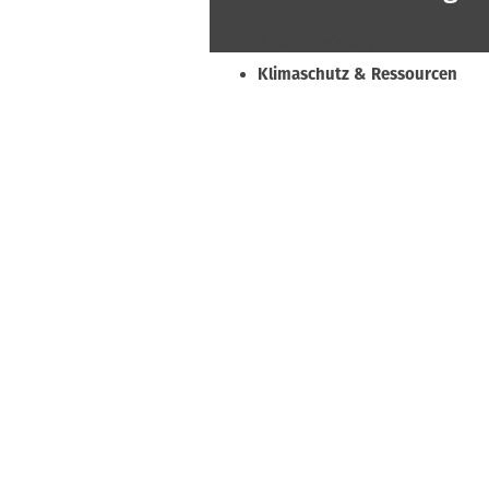
Beruf & Bildung
Klimaschutz & Ressourcen
Normen & Fachregeln
Prävention & Arbeitsschutz
Recht & Wirtschaft
Soziales & Tarifpolitik
Verband & Innungen
Interviews
Innung