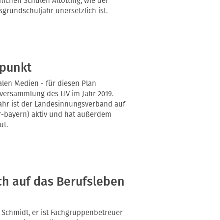
lichen Schulen Altötting, wie der
grundschuljahr unersetzlich ist.
fpunkt
alen Medien - für diesen Plan
versammlung des LIV im Jahr 2019.
ahr ist der Landesinnungsverband auf
-bayern) aktiv und hat außerdem
ut.
ch auf das Berufsleben
r Schmidt, er ist Fachgruppenbetreuer