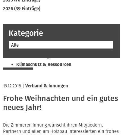
2025 (70 Einträge)
2026 (39 Einträge)
Kategorie
Alle
Beruf & Bildung
Klimaschutz & Ressourcen
Normen & Fachregeln
Prävention & Arbeitsschutz
19.12.2018
|
Verband & Innungen
Recht & Wirtschaft
Frohe Weihnachten und ein gutes
Soziales & Tarifpolitik
neues Jahr!
Verband & Innungen
Interviews
Innung
Die Zimmerer-Innung wünscht ihren Mitgliedern,
Partnern und allen am Holzbau Interessierten ein frohes